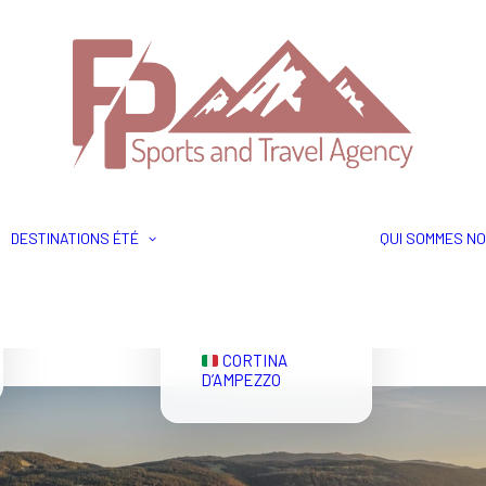
GRINDELWALD
ZERMATT
DESTINATIONS ÉTÉ
QUI SOMMES NO
EVIAN
CORSE
CORTINA
D’AMPEZZO